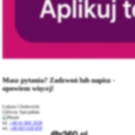
Masz pytania? Zadzwoń lub napisz -
opowiem więcej!
Łukasz Cholewicki
Główny Specjalista
tel.
+48 61 869 2038
tel.
+48 693 028 859