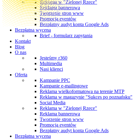
Reklama w "Zielonej Rzece"
Reklama bannerowa
Tworzenie stron www
Promocja eventów
Bezpłatny audyt konta Google Ads
Bezpłatna wycena
Brief - formularz zapytania
Kontakt
Blog
O nas
Jesteśmy r360
Multimedia
Nasi klienci
Oferta
Kampanie PPC
Kampanie e-mailingowe
Reklama wielkoformatowa na terenie MTP
Reklama w magazynie "Sukces po poznańsku"
Social Media
Reklama w "Zielonej Rzece"
Reklama bannerowa
Tworzenie stron www
Promocja eventów
Bezpłatny audyt konta Google Ads
Bezpłatna wycena