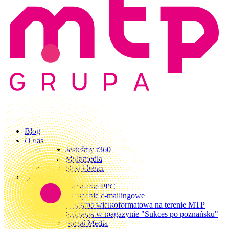
Blog
O nas
Jesteśmy r360
Multimedia
Nasi klienci
Oferta
Kampanie PPC
Kampanie e-mailingowe
Reklama wielkoformatowa na terenie MTP
Reklama w magazynie "Sukces po poznańsku"
Social Media