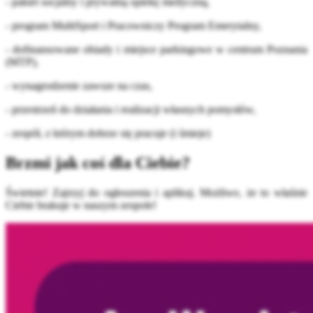
- pakiet socjalny i prywatną opiekę medyczną,
- program MultiSport i Pracowniczy Program Emerytalny,
- dofinansowane obiady i miejsce parkingowe w centrum Poznania
(MTP),
- wynagrodzenie zawsze na czas,
- przestrzeń do działania i realizacji własnych pomysłów,
- zespół, z którym dobrze się pracuje (i śmieje)
Brzmi jak coś dla Ciebie?
Świetnie! Zajrzyj do ogłoszenia i aplikuj. Możliwe, że to właśnie
Ciebie brakuje w naszym zespole!