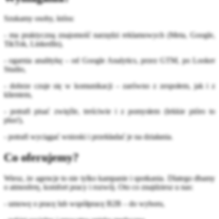
Szukamy osoby, która:
- ma praktyczną znajomość narzędzi reklamowych (Meta, Google,
TikTok, LinkedIn),
- ogarnia analitykę – od Google Analytics, przez GTM, po Looker
Studio,
- dobrze czuje się w komunikacji – zarówno z zespołem, jak i z
klientem,
- potrafi pisać zwięźle, treściwie i z pomysłem (lekkie pióro to
plus!),
- potrafi wyciągać wnioski i przekładać je na działania.
Co oferujemy?
Wiesz, że agencje to nie tylko kampanie i spotkania. Dlatego dbamy
o atmosferę, komfort pracy i rozwój. Oto co znajdziesz u nas:
- umowę o pracę lub współpracę B2B – do wyboru,