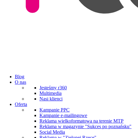
Blog
O nas
Jesteśmy r360
Multimedia
Nasi klienci
Oferta
Kampanie PPC
Kampanie e-mailingowe
Reklama wielkoformatowa na terenie MTP
Reklama w magazynie "Sukces po poznańsku"
Social Media
Reklama w "Zielonej Rzece"