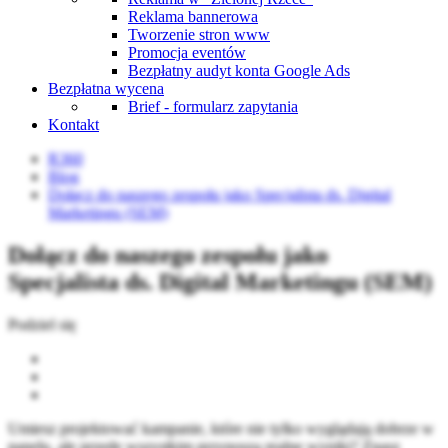
Reklama bannerowa
Tworzenie stron www
Promocja eventów
Bezpłatny audyt konta Google Ads
Bezpłatna wycena
Brief - formularz zapytania
Kontakt
R360
Blog
Dołącz do naszego zespołu jako Specjalista ds. Digital
Marketingu (SEM)
Dołącz do naszego zespołu jako
Specjalista ds. Digital Marketingu (SEM)
Podziel się
Umiesz projektować kampanie, które nie tylko wyglądają dobrze w
panelu, ale przede wszystkim przynoszą realne wyniki? Znasz