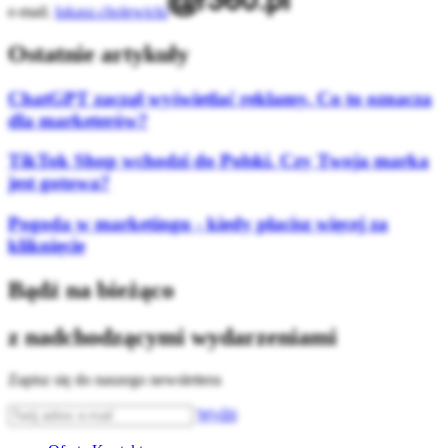
e-mail.
lukasz.cholewicki
Ostatnie artykuły
ChatGPT zaczął wyświetlać reklamy. Co to oznacza
dla marketerów?
TikTok Shop wchodzi do Polski. Czy Twoja marka
jest gotowa?
Pogoda w marketingu - kiedy płacisz więcej za
kliknięcie
Bądź na bieżąco
z nadchodzącymi wydarzeniami
Zapisz się do naszego newslettera
Wyślij