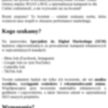
różnicę między ROAS a ROI, a optymalizacja kampanii to dla
Ciebie codzienność, a nie wyzwanie raz na kwartał?
Brzmi znajomo? To świetnie – właśnie szukamy osoby, która
wzmocni nasz zespół w obszarze performance marketingu.
Kogo szukamy?
Na stanowisku
Specjalisty ds. Digital Marketingu (SEM)
będziesz odpowiedzialny/a za prowadzenie kampanii reklamowych
w najważniejszych kanałach:
- Meta Ads (Facebook, Instagram)
- Google Ads (w tym YouTube)
- LinkedIn Ads
- TikTok Ads
Twoim zadaniem będzie nie tylko ich tworzenie, ale też
analiza
wyników, wyciąganie wniosków i rekomendowanie zmian
.
Współpracujesz przy tworzeniu materiałów reklamowych z
grafikiem i copywriterem, a także bierzesz udział w optymalizacji
SEO naszych projektów.
Wymagania?