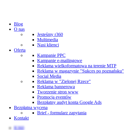
Blog
O nas
Jesteśmy r360
Multimedia
Nasi klienci
Oferta
Kampanie PPC
Kampanie e-mailingowe
Reklama wielkoformatowa na terenie MTP
Reklama w magazynie "Sukces po poznańsku"
Social Media
Reklama w "Zielonej Rzece"
Reklama bannerowa
Tworzenie stron www
Promocja eventów
Bezpłatny audyt konta Google Ads
Bezpłatna wycena
Brief - formularz zapytania
Kontakt
R360