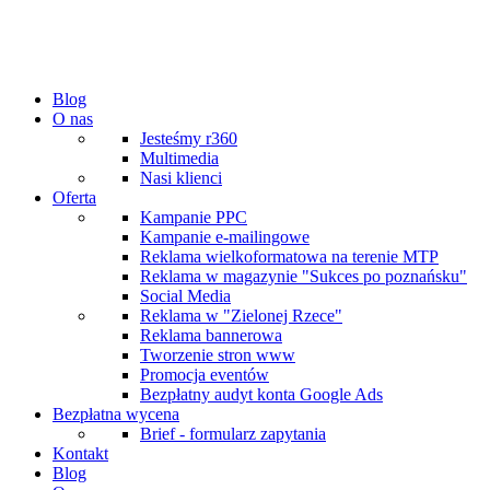
Blog
O nas
Jesteśmy r360
Multimedia
Nasi klienci
Oferta
Kampanie PPC
Kampanie e-mailingowe
Reklama wielkoformatowa na terenie MTP
Reklama w magazynie "Sukces po poznańsku"
Social Media
Reklama w "Zielonej Rzece"
Reklama bannerowa
Tworzenie stron www
Promocja eventów
Bezpłatny audyt konta Google Ads
Bezpłatna wycena
Brief - formularz zapytania
Kontakt
Blog