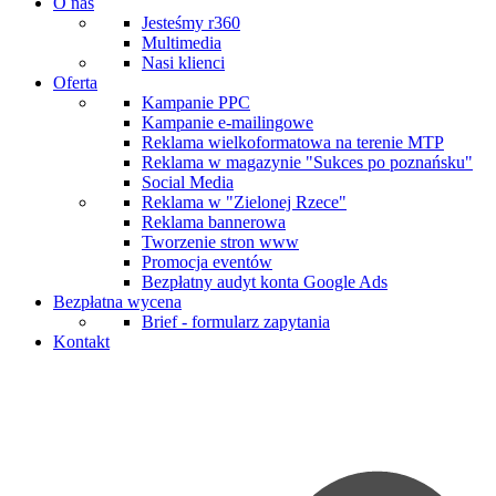
O nas
Jesteśmy r360
Multimedia
Nasi klienci
Oferta
Kampanie PPC
Kampanie e-mailingowe
Reklama wielkoformatowa na terenie MTP
Reklama w magazynie "Sukces po poznańsku"
Social Media
Reklama w "Zielonej Rzece"
Reklama bannerowa
Tworzenie stron www
Promocja eventów
Bezpłatny audyt konta Google Ads
Bezpłatna wycena
Brief - formularz zapytania
Kontakt